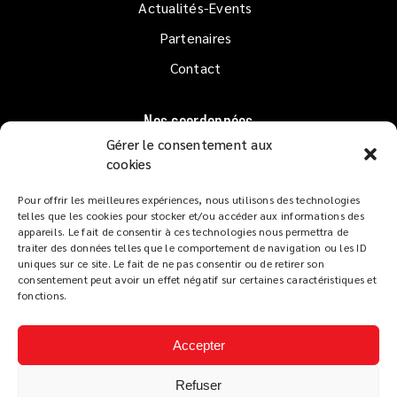
Actualités-Events
Partenaires
Contact
Nos coordonnées
Gérer le consentement aux
1er étage QUAI GOSLAR
cookies
33120 ARCACHON
Pour offrir les meilleures expériences, nous utilisons des technologies
Lundi au Dimanche
de 10h à 02h
telles que les cookies pour stocker et/ou accéder aux informations des
Service restaurant :
appareils. Le fait de consentir à ces technologies nous permettra de
traiter des données telles que le comportement de navigation ou les ID
De 12h à 14h et de 19h à 22h
uniques sur ce site. Le fait de ne pas consentir ou de retirer son
Tapas dès 18h
consentement peut avoir un effet négatif sur certaines caractéristiques et
fonctions.
Accepter
Refuser