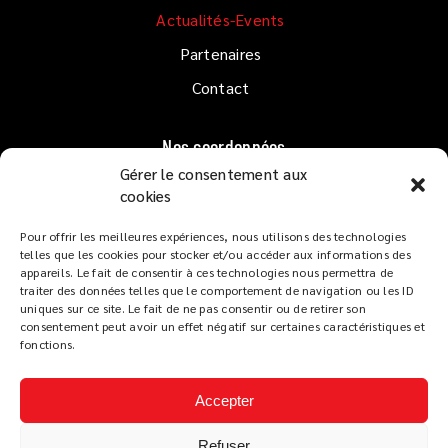
Actualités-Events
Partenaires
Contact
Nos coordonnées
Gérer le consentement aux
1er étage QUAI GOSLAR
cookies
33120 ARCACHON
Pour offrir les meilleures expériences, nous utilisons des technologies
Lundi au Dimanche
de 10h à 02h
telles que les cookies pour stocker et/ou accéder aux informations des
Service restaurant :
appareils. Le fait de consentir à ces technologies nous permettra de
traiter des données telles que le comportement de navigation ou les ID
De 12h à 14h et de 19h à 22h
uniques sur ce site. Le fait de ne pas consentir ou de retirer son
Tapas dès 18h
consentement peut avoir un effet négatif sur certaines caractéristiques et
fonctions.
Accepter
Refuser