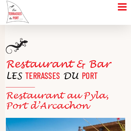
Skip
to
content
Restaurant & Bar
LES
TERRASSES
DU
PORT
Restaurant au Pyla,
Port d’Arcachon