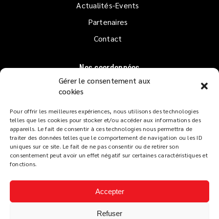
Actualités-Events
Partenaires
Contact
Nos coordonnées
Gérer le consentement aux
1er étage QUAI GOSLAR
cookies
33120 ARCACHON
Pour offrir les meilleures expériences, nous utilisons des technologies
Lundi au Dimanche
de 10h à 02h
telles que les cookies pour stocker et/ou accéder aux informations des
Service restaurant :
appareils. Le fait de consentir à ces technologies nous permettra de
traiter des données telles que le comportement de navigation ou les ID
De 12h à 14h et de 19h à 22h
uniques sur ce site. Le fait de ne pas consentir ou de retirer son
Tapas dès 18h
consentement peut avoir un effet négatif sur certaines caractéristiques et
fonctions.
Accepter
Refuser