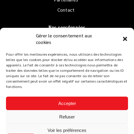
Contact
Nos coordonnées
Gérer le consentement aux
1er étage QUAI GOSLAR
cookies
33120 ARCACHON
Pour offrir les meilleures expériences, nous utilisons des technologies
Lundi au Dimanche
de 10h à 02h
telles que les cookies pour stocker et/ou accéder aux informations des
Service restaurant :
appareils. Le fait de consentir à ces technologies nous permettra de
traiter des données telles que le comportement de navigation ou les ID
De 12h à 14h et de 19h à 22h
uniques sur ce site. Le fait de ne pas consentir ou de retirer son
Tapas dès 18h
consentement peut avoir un effet négatif sur certaines caractéristiques et
fonctions.
Accepter
Refuser
LES TERRASSES DU PORT
Mentions légales
Voir les préférences