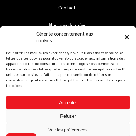
Contact
Nos coordonnées
Gérer le consentement aux
1er étage QUAI GOSLAR
cookies
33120 ARCACHON
Pour offrir les meilleures expériences, nous utilisons des technologies
Lundi au Dimanche
de 10h à 02h
telles que les cookies pour stocker et/ou accéder aux informations des
Service restaurant :
appareils. Le fait de consentir à ces technologies nous permettra de
traiter des données telles que le comportement de navigation ou les ID
De 12h à 14h et de 19h à 22h
uniques sur ce site. Le fait de ne pas consentir ou de retirer son
Tapas dès 18h
consentement peut avoir un effet négatif sur certaines caractéristiques et
fonctions.
Accepter
Refuser
LES TERRASSES DU PORT
Mentions légales
Voir les préférences
Politique de confidentialité