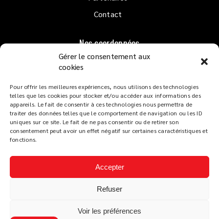
Contact
Nos coordonnées
Gérer le consentement aux
1er étage QUAI GOSLAR
cookies
33120 ARCACHON
Pour offrir les meilleures expériences, nous utilisons des technologies
Lundi au Dimanche
de 10h à 02h
telles que les cookies pour stocker et/ou accéder aux informations des
Service restaurant :
appareils. Le fait de consentir à ces technologies nous permettra de
traiter des données telles que le comportement de navigation ou les ID
De 12h à 14h et de 19h à 22h
uniques sur ce site. Le fait de ne pas consentir ou de retirer son
Tapas dès 18h
consentement peut avoir un effet négatif sur certaines caractéristiques et
fonctions.
Accepter
Refuser
LES TERRASSES DU PORT
Mentions légales
Voir les préférences